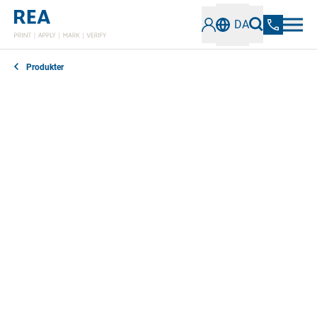
DA
Produkter
REA JET-, REA LABEL-, REA LASER- og REA VERIFIER-
tilbehøret er designet til at understøtte effektiviteten
og funktionaliteten af vores Mærkningsløsninger
optimalt.