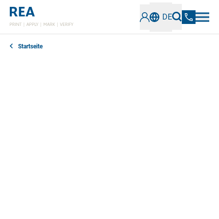
DE
Startseite
In unserem Newsbereich erfahren Sie alles
Wissenswerte über die neuesten Entwicklungen,
Technologien und Trends im Bereich der industriellen
Kennzeichnung und Codeprüfung. Bleiben Sie
informiert über innovative Lösungen, Best Practices
und wichtige Informationen.