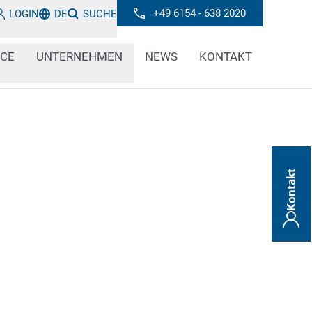
+49 6154 - 638 2020
LOGIN
DE
SUCHE
ICE
UNTERNEHMEN
NEWS
KONTAKT
Kontakt
erfahren Sie alles Wissenswerte über die
, Technologien und Trends im Bereich der
nung und Codeprüfung. Bleiben Sie informiert
n, Best Practices und wichtige