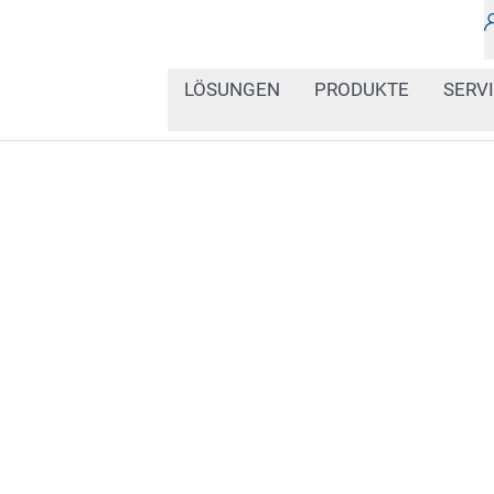
LÖSUNGEN
PRODUKTE
SERV
In unserem Newsbereich 
neuesten Entwicklungen
industriellen Kennzeich
über innovative Lösunge
Informationen.