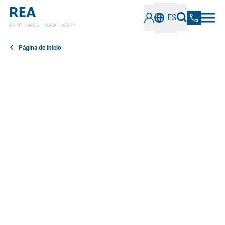
ES
Página de inicio
En nuestra sección de noticias encontrará todo lo que
necesita saber sobre los últimos avances,
tecnologías y tendencias en el campo del etiquetado
industrial y la verificación de códigos. Manténgase
informado sobre soluciones innovadoras, mejores