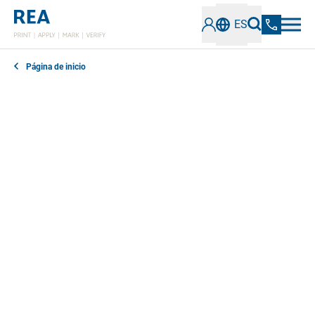
ES
Página de inicio
En nuestra sección de noticias encontrará todo lo que
necesita saber sobre los últimos avances,
tecnologías y tendencias en el campo del etiquetado
industrial y la verificación de códigos. Manténgase
informado sobre soluciones innovadoras, mejores