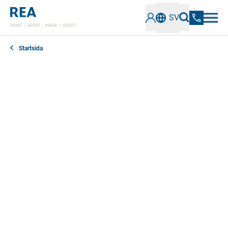
SV
Startsida
I vårt nyhetsavsnitt kan du ta reda på allt du behöver
veta om den senaste utvecklingen, teknologin och
trenderna inom industriell märkning och verifiering av
koder. Håll dig informerad om innovativa lösningar,
bästa praxis och viktig information.