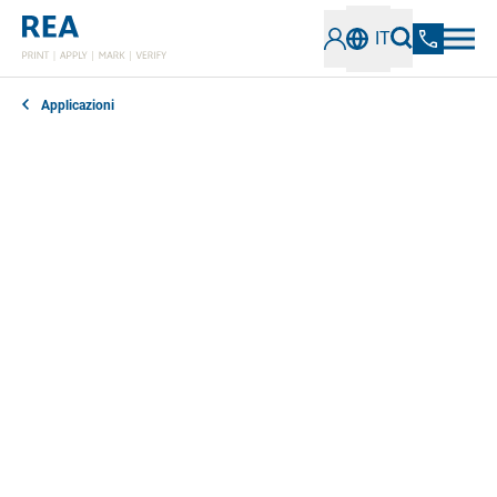
IT
Applicazioni
Le scatole e i cartoni di carta e cartone sono ideali
come imballaggio primario e secondario per
trasportare e conservare i prodotti in modo sicuro e
affidabile lungo l'intera catena di trasporto fino al
cliente.