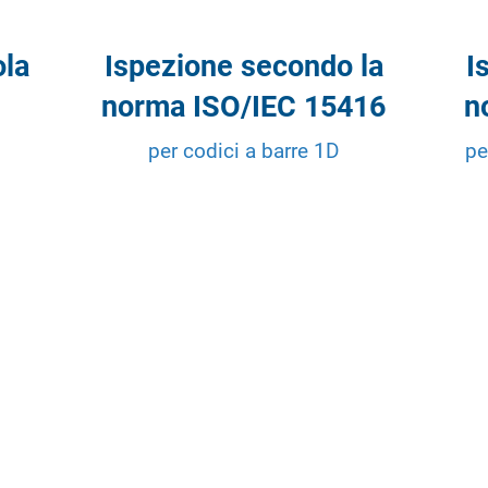
ola
Ispezione secondo la
I
norma ISO/IEC 15416
n
per codici a barre 1D
pe