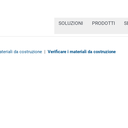
SOLUZIONI
PRODOTTI
S
ateriali da costruzione
|
Verificare i materiali da costruzione
Nel settore dei materiali
dei 2D Code è estremam
conformità alle norme di
costruzione riportino de
le sostanze potenzialmen
conformità al regolamen