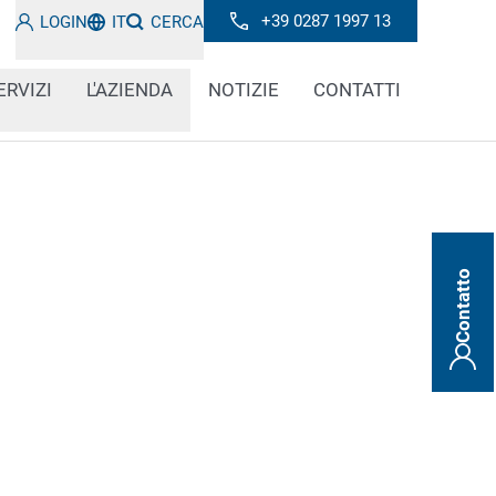
+39 0287 1997 13
LOGIN
IT
CERCA
ERVIZI
L'AZIENDA
NOTIZIE
CONTATTI
Contatto
 da costruzione, il controllo degli 1D Code e
ente importante, ad esempio per la
 legge. È necessario che i materiali da
terminate marcature, come il codice UFI per
te pericolose o le informazioni in
to REACH per i prodotti chimici.