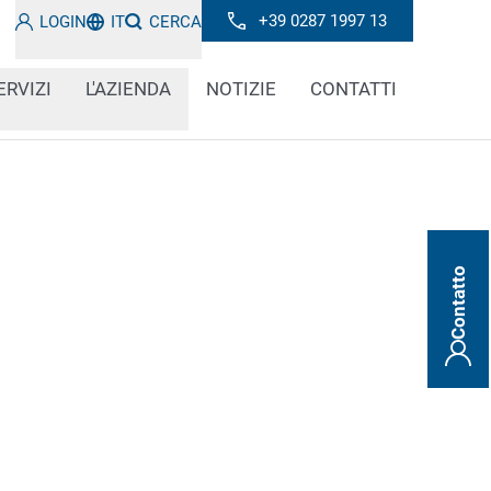
+39 0287 1997 13
LOGIN
IT
CERCA
ERVIZI
L'AZIENDA
NOTIZIE
CONTATTI
Contatto
enti metallici di solito non indicano il
gono. I codici stampati o laserati e le
uindi l'unico modo per rintracciare la loro
si applicano anche le informazioni per la