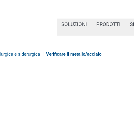
SOLUZIONI
PRODOTTI
S
lurgica e siderurgica
|
Verificare il metallo/acciaio
I pezzi grezzi e i compon
produttore da cui proven
etichette adesive sono q
origine. In questo modo 
catena di fornitura.