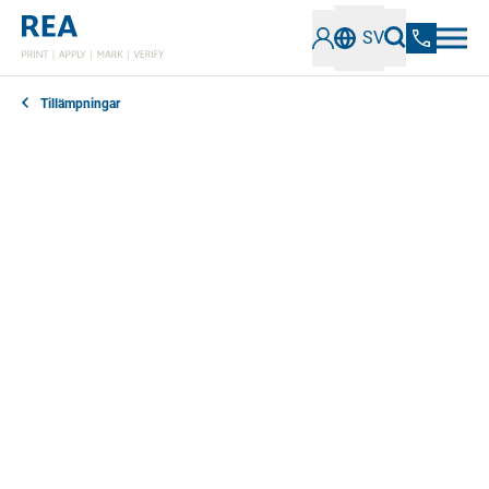
SV
Tillämpningar
Från och med den 26 maj 2021 kommer EU:s
förordning om medicintekniska produkter (MDR)
2017/745 att kräva att tillverkare, distributörer,
importörer och auktoriserade EU-representanter av