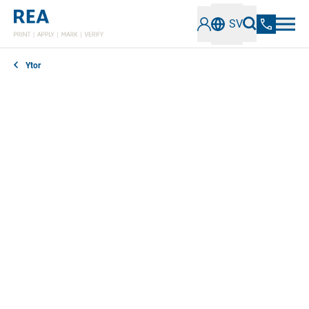
SV
Ytor
Använder du filmförpackningar och vill märka dem
direkt? Vill du automatiskt applicera etiketter på
livsmedel och icke-livsmedelsprodukter som är
förpackade i film/folie? Vill du verifiera koder och
markeringar på film/folie på ett tillförlitligt sätt? Vi
erbjuder effektiva lösningar för märkning och