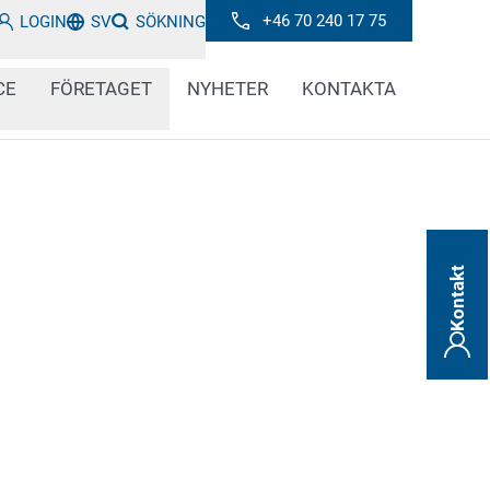
+46 70 240 17 75
LOGIN
SV
SÖKNING
CE
FÖRETAGET
NYHETER
KONTAKTA
Kontakt
ör automatiserad märkning av däck? Vill du
ketter på däckkomponenter och halvfabrikat
du verifiera kodningen på däck på ett
bjuder globalt beprövade, hållbara och effektiva
rin.