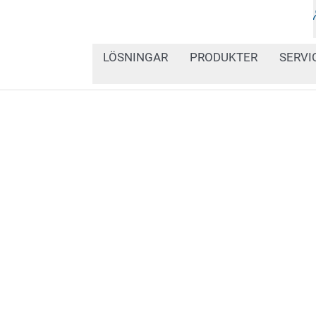
LÖSNINGAR
PRODUKTER
SERVI
Letar du efter system f
applicera streckkodseti
för Track & Trace? Vill 
tillförlitligt sätt? Vi er
lösningar för däckindust