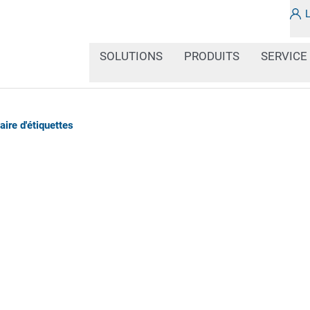
SOLUTIONS
PRODUITS
SERVICE
aire d'étiquettes
Nous nous ferons un pla
spécialistes sont à votr
17h00 au
+49 (0) 6154
vidéotéléphonie.