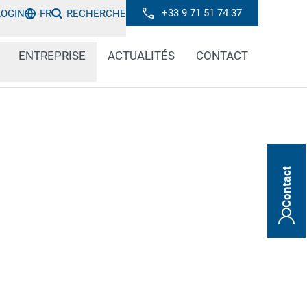
+33 9 71 51 74 37
LOGIN
FR
RECHERCHE
ENTREPRISE
ACTUALITÉS
CONTACT
Contact
isir de répondre à vos questions. Nos
e disposition du lundi au vendredi de 8h00 à
 638-1500
, ou pour un rendez-vous virtuel par