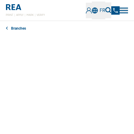
FR
Branches
Vous souhaitez effectuer un marquage sur matières
plastiques à l’unité ou étiqueter des pièces plastiques
avec des plaques signalétiques, étiquettes produits
ou codes-barres ? Vous recherchez une technologie
fiable pour la vérification de codes sur polymères ou