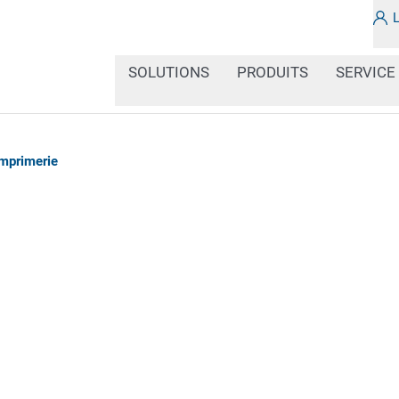
SOLUTIONS
PRODUITS
SERVICE
'imprimerie
Vous imprimez des embal
les personnaliser direct
manière plus flexible gr
d’impression ? Vous che
les codes 1D et 2D intég