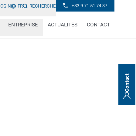
+33 9 71 51 74 37
LOGIN
FR
RECHERCHE
ENTREPRISE
ACTUALITÉS
CONTACT
Contact
lages en papier ou en carton et souhaitez
ement sur ligne ? Vous souhaitez produire de
âce à l’impression à la volée en ligne
rchez une solution pour vérifier rapidement
rés à vos visuels ?