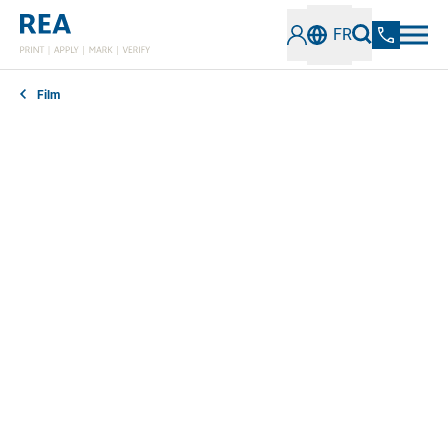
FR
Film
Informer sur la date limite de consommation et les
ingrédients ou mettre à disposition des codes
d'expédition ? Les exigences en matière d'étiquettes
et de labels sur film sont très versatiles. Nos
systèmes d'étiquetage industriels s'adaptent