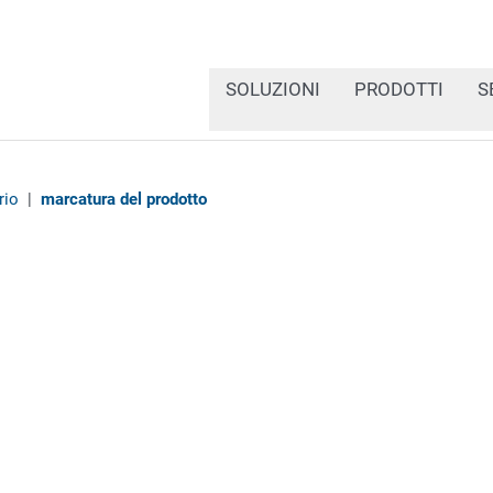
SOLUZIONI
PRODOTTI
S
rio
|
marcatura del prodotto
V
W
X
Y
Z