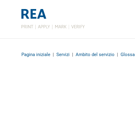
Pagina iniziale
|
Servizi
|
Ambito del servizio
|
Glossa
A
B
C
D
E
F
G
H
I
J
K
L
M
N
O
P
Q
R
S
T
U