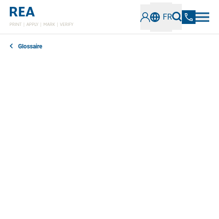
FR
Glossaire
A
B
C
D
E
F
G
H
I
J
K
L
M
N
O
P
Q
R
S
T
U
V
W
X
Y
Z