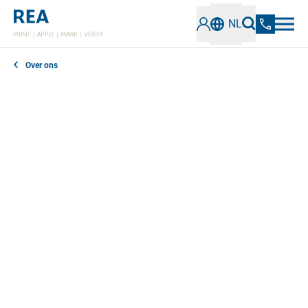
NL
Over ons
REA is een gecertificeerd bedrijf dat de hoogste
waarde hecht aan kwaliteit en duurzaamheid. Onze
certificeringen benadrukken onze inzet voor
uitstekende kwaliteitsmanagementsystemen en
verantwoorde inkoop van materialen. We zijn ook
actief lid van verschillende normen en