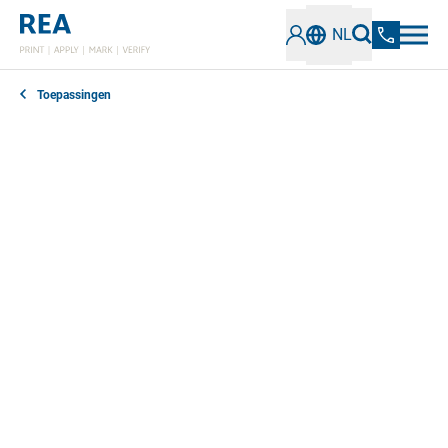
NL
Toepassingen
Direct Part Marking of DPM staat voor markering met
laser, inkt of kleur rechtstreeks op het product.