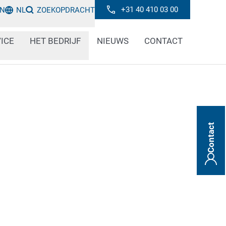
+31 40 410 03 00
IN
NL
ZOEKOPDRACHT
ICE
HET BEDRIJF
NIEUWS
CONTACT
Contact