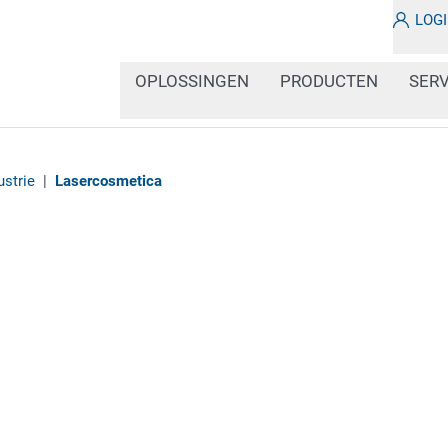
LOG
OPLOSSINGEN
PRODUCTEN
SERV
strie
|
Lasercosmetica
Het ontwerp van de verp
verkoopsucces van cosm
Tegelijkertijd print de I
markering. Onze codee
opties voor het combine
etiketteringsverplichting