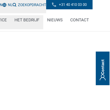
+31 40 410 03 00
IN
NL
ZOEKOPDRACHT
ICE
HET BEDRIJF
NIEUWS
CONTACT
Contact
akking is enorm belangrijk voor het
etica en verzorgingsproducten.
NCI-verordening veelzijdige vereisten voor
r- en markeersystemen bieden economische
ren van ontwerpvereisten en
en.