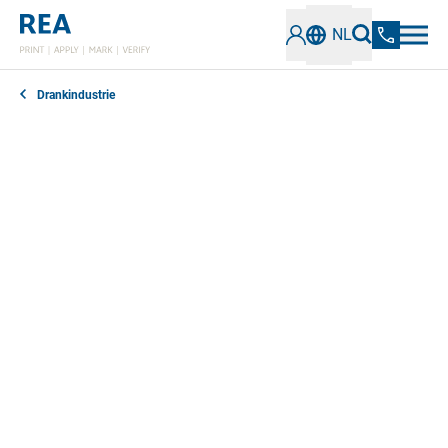
NL
Drankindustrie
Ten minste houdbaar tot datum, batchnummer,
ingrediënten, herbruikbare of wegwerpetikettering: de
drankenindustrie moet talrijke markeringen
aanbrengen om de veiligheid van de consument en de
correcte verwijdering van de verpakking te