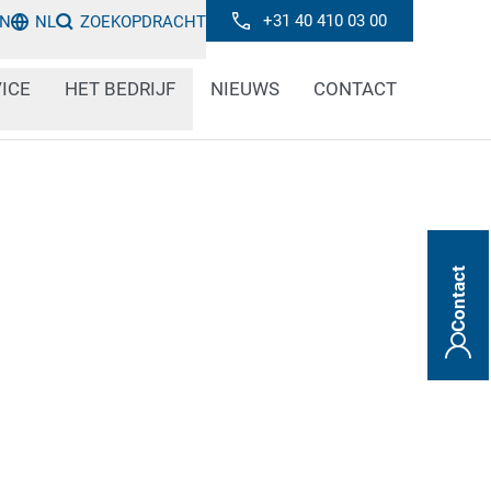
+31 40 410 03 00
IN
NL
ZOEKOPDRACHT
ICE
HET BEDRIJF
NIEUWS
CONTACT
Contact
 consument te garanderen en ervoor te
er problemen bij de detailhandel kunnen
en alle coderingen in de drankenindustrie
sbaar zijn. Codecontrole is daarom altijd een
lproces van dranken.