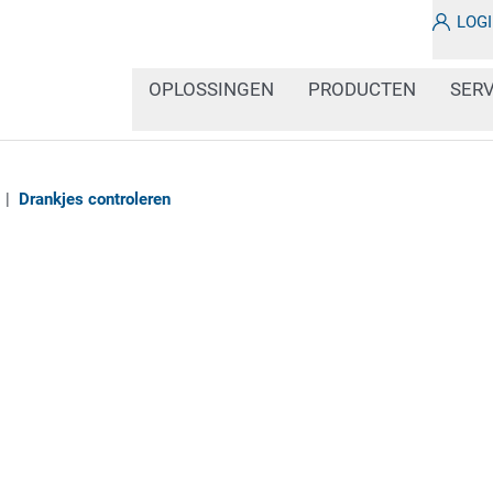
LOG
OPLOSSINGEN
PRODUCTEN
SERV
|
Drankjes controleren
Om de veiligheid van de
zorgen dat dranken zond
worden afgeleverd, moet
correct en duidelijk lee
laatste stap in het afvu