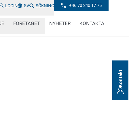
+46 70 240 17 75
LOGIN
SV
SÖKNING
CE
FÖRETAGET
NYHETER
KONTAKTA
Kontakt
 av alla slag: däckindustrin behöver en
rkning på material som ofta är svåra att
ecklade gummitryckssystem säkerställer
äck, gummikomponenter och förprodukter.