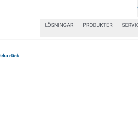
LÖSNINGAR
PRODUKTER
SERVI
rka däck
Prickar, linjer och koder
mängd olika typer av mä
trycka. Våra specialutv
optimal markering av d