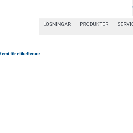
LÖSNINGAR
PRODUKTER
SERVI
Kemi för etiketterare
Flerfärgade etiketter fö
ämnen och blandningar. 
standardiserad säkerhets
hantering av kemikalier
världen.