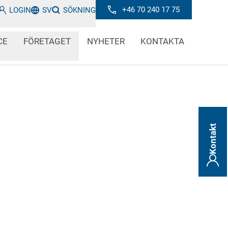
+46 70 240 17 75
LOGIN
SV
SÖKNING
CE
FÖRETAGET
NYHETER
KONTAKTA
Kontakt
r farliga ämnen är obligatoriska för kemiska
De så kallade GHS-etiketterna innehåller
- och faroinformation och bidrar till säker
 och förebyggande av olyckor över hela