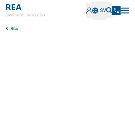
SV
Glas
Drycker och livsmedel, kosmetika och läkemedel:
dessa produkter, som ofta fylls i glasbehållare,
omfattas av strikta märkningskrav och
bestämmelser. Att verifiera av koden för korrekt
innehåll och lätt att läsa är därför ett viktigt steg vid
etikettering och märkning av glas.