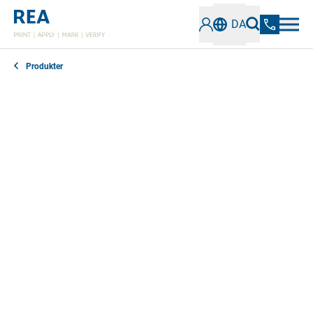
DA
Produkter
REA tilbyder omfattende softwareløsninger til en
alsidig vifte af industrielle kodnings- og
mærkningskrav. Vores teknologier er kendetegnet ved
præcision, effektivitet og pålidelighed og kan
problemfrit integreres i eksisterende
produktionsprocesser. De muliggør fleksible