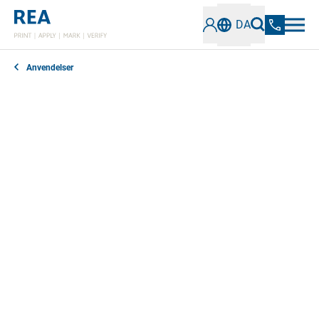
DA
Anvendelser
Vil du gerne printe på papir- eller papemballage og
tilpasse den til dine behov? Leder du efter måder at
bruge variable data i Inline print for at øge din
produktionsfleksibilitet? Vi tilbyder integration af
Mærkningsløsninger i konventionelle
offsettrykmaskiner.