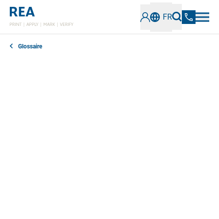
FR
Glossaire
A
B
C
D
E
F
G
H
I
J
K
L
M
N
O
P
Q
R
S
T
U
V
W
X
Y
Z