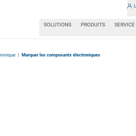
SOLUTIONS
PRODUITS
SERVICE
tronique
|
Marquer les composants électroniques
Dans la vie de tous les
fonctionnent sans l'élec
Pour identifier claireme
marquage de qualité. N
conçus pour des codages 