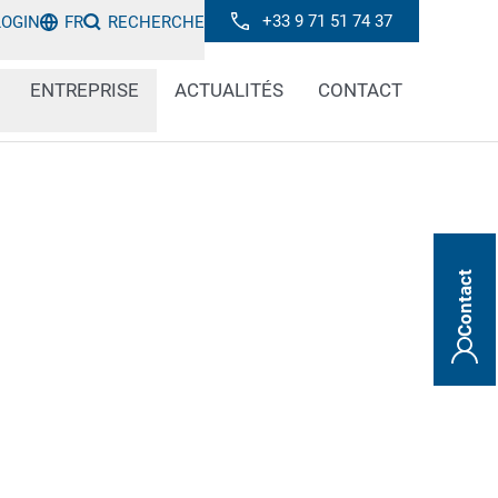
+33 9 71 51 74 37
LOGIN
FR
RECHERCHE
ENTREPRISE
ACTUALITÉS
CONTACT
Contact
 jours, de moins en moins de choses
tronique dans les appareils et les machines.
nt ces composants, ils ont besoin d'un
os systèmes de marquage à jet d'encre sont
durables et d'une lisibilité optimale.