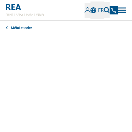
FR
Métal et acier
Les solutions d'étiquetage sont une alternative
intéressante pour le marquage des produits semi-finis
et des composants dans l'industrie de transformation
des métaux et de l'acier. Les étiquettes permettent de