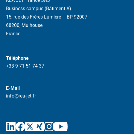
REA JET France SAS
Business campus (Bâtiment A)
15, rue des Frères Lumière – BP 92007
68200, Mulhouse
France
Téléphone
+33 9 71 51 74 37
E-Mail
info@rea-jet.fr