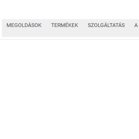
MEGOLDÁSOK
TERMÉKEK
SZOLGÁLTATÁS
A
A címkézési megoldások
acélfeldolgozó iparban 
jelölésére. A címkékke
például a zökkenőmente
követhetőség érdekébe