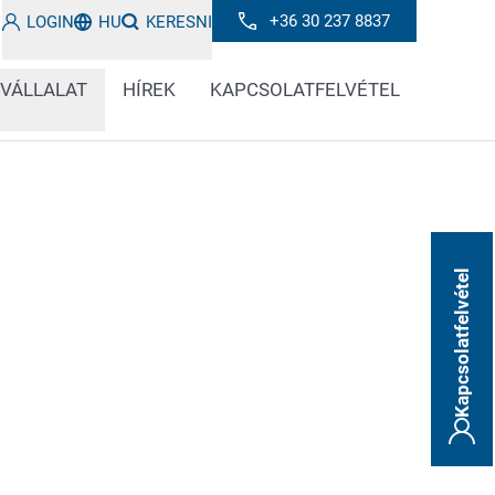
+36 30 237 8837
LOGIN
HU
KERESNI
 VÁLLALAT
HÍREK
KAPCSOLATFELVÉTEL
Kapcsolatfelvétel
 érdekes alternatívát jelentenek a fém- és
a félkész termékek és alkatrészek
l biztonságosan címkézhetők a fémtermékek,
s belső és külső logisztika és a nyomon
n.