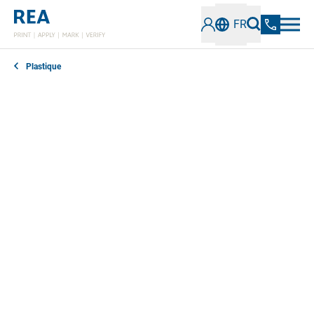
FR
Plastique
Coller pour toujours ou se détacher proprement en
cas de besoin ? Les exigences en matière d'étiquettes
et de labels sur les surfaces plastiques peuvent être
très différentes. Nos systèmes d'étiquetage efficaces
sont parfaitement adaptés au type de plastique et à