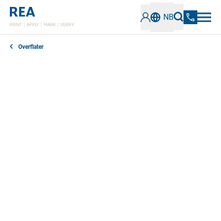
NB
Overflater
Ønsker du å merke papiremballasje og pappesker
direkte? Leter du etter systemer for
etiketterettmaskiner for grå pappesker,
Sammenleggbare esker eller papirposer? Ønsker du å
teste 1D- og 2D-koder raskt og pålitelig? Vi tilbyr
pålitelige, effektive og skreddersydde løsninger for