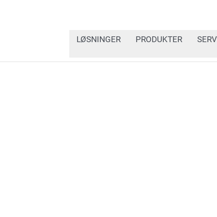
LØSNINGER
PRODUKTER
SERV
Leter du etter systemer
å bruke strekkodeetiket
Track & Trace? Ønsker d
måte? Vi tilbyr globalt 
dekkindustrien.