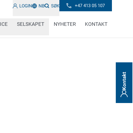
+47 413 05 107
LOGIN
NB
SØK
ICE
SELSKAPET
NYHETER
KONTAKT
Kontakt
 for automatisert merking av dekk? Ønsker du
ter på dekkomponenter og halvfabrikata for
u å teste kodingen på dekk på en pålitelig
utprøvde, holdbare og effektive løsninger for