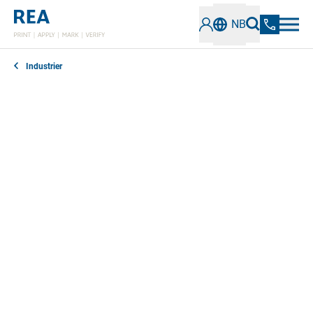
NB
Industrier
Ønsker du å merke kjemikalier og emballasjen deres,
eller må du merke kjemiske produkter med etiketter
for farlig gods eller farlige stoffer? Er du på jakt etter
teknologi for å teste 1D- og 2D-koder på
kjemikaliebeholdere på en pålitelig måte? Vi tilbyr
konsekvente og skreddersydde løsninger for de