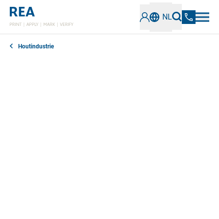
NL
Houtindustrie
Dikke balken, gestandaardiseerde pallets of hele
stapels hout: de houtverwerkende industrie voorziet
een grote verscheidenheid aan producten van
markeringen die bijdragen aan veiligheid en
serialisatie. Hiervoor hebben we robuuste en