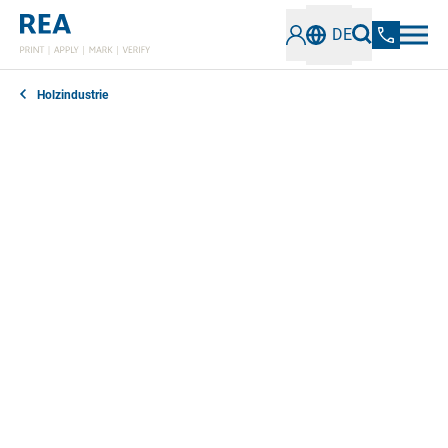
DE
Holzindustrie
Dicke Balken, genormte Paletten oder ganze
Holzstapel: Die holzverarbeitende Industrie versieht
unterschiedlichste Produkte mit Markierungen, die zu
Sicherheit und Serialisierung beitragen. Dafür haben
wir robuste und zuverlässige Inkjet-