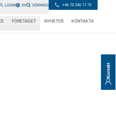
+46 70 240 17 75
LOGIN
SV
SÖKNING
CE
FÖRETAGET
NYHETER
KONTAKTA
Kontakt
otransfer från Toshiba är den perfekta
ka applikationer. Kvitton, fraktetiketter eller
 kan skrivas ut enkelt och snabbt för att