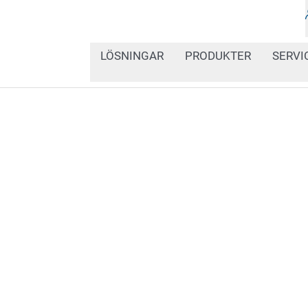
LÖSNINGAR
PRODUKTER
SERVI
Etikettskrivare med term
lösningen för affärskritis
andra särskilda etiketter
passa din applikation.