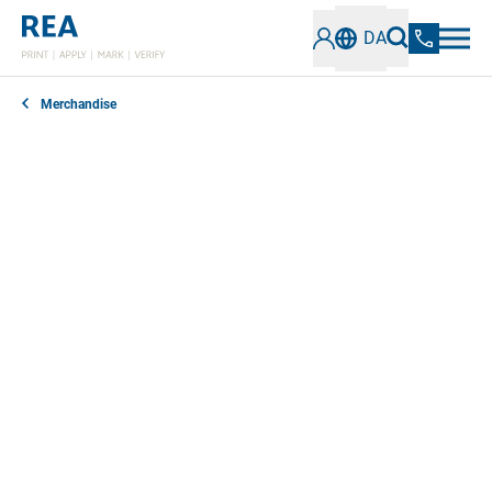
DA
Merchandise
Labelprintere med termisk overførsel fra Toshiba er
den perfekte løsning til forretningskritiske
applikationer. Kvitteringer, forsendelses- eller andre
specielle labels kan nemt og hurtigt printes, så de
passer til din applikation.