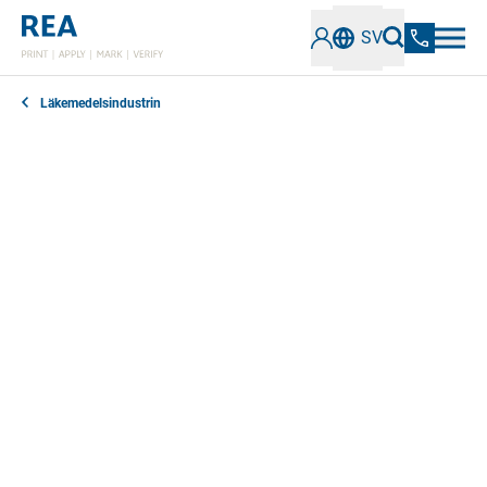
SV
Läkemedelsindustrin
Märkningskraven för patientskydd är särskilt stränga
för läkemedel. Alla förpackningar måste vara
försedda med viss information för spårbarhet och
försäkring mot förfalskningar. Våra
lasermärkningssystem säkerställer standardkonform