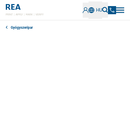
HU
Gyógyszeripar
A betegek védelmét szolgáló címkézési
követelmények különösen szigorúak a gyógyszerek
esetében. A nyomon követhetőség és a hamisítás
elleni védelem érdekében minden csomagoláson fel
kell tüntetni bizonyos információkat. Lézeres címkéző
rendszereink biztosítják a szabványoknak megfelelő