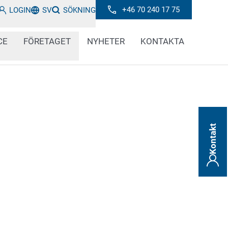
+46 70 240 17 75
LOGIN
SV
SÖKNING
CE
FÖRETAGET
NYHETER
KONTAKTA
Kontakt
ta prioritet. Tydlig, permanent märkning som
ingar är därför obligatorisk för förband,
llbehör och många andra medicintekniska
tem för kodning och märkning har vi testade
r för detta.