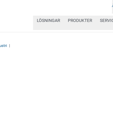
LÖSNINGAR
PRODUKTER
SERVI
ustri
|
Patientsäkerhet är högs
är skyddad mot förfalskn
formsprutor, diabetesti
produkter. Med våra sys
och integrerade lösninga