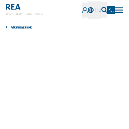
HU
Alkalmazások
Szeretne papír- vagy kartoncsomagolásra nyomtatni
és az Ön igényeihez igazítani? Keresi a változó adatok
inline nyomtatásban történő felhasználásának módját,
hogy növelje a termelés rugalmasságát? Tintasugaras
kódolási megoldások integrálását kínáljuk
hagyományos ofszetnyomtató gépekbe.