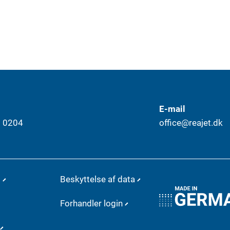
E-mail
9 0204
office@reajet.dk
d
Beskyttelse af data
Forhandler login