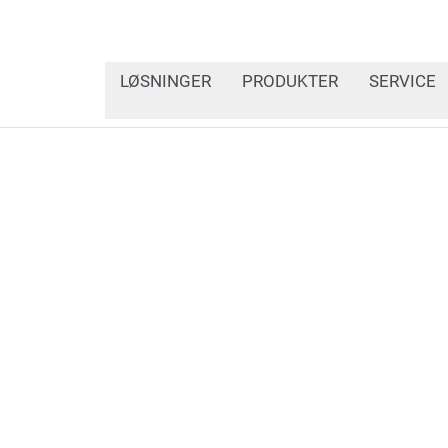
LØSNINGER
PRODUKTER
SERVICE
I vores nyhedssektion ka
vide om den seneste udv
industriel mærkning og k
innovative løsninger, be