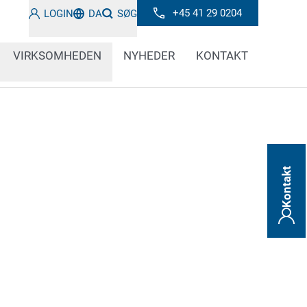
+45 41 29 0204
LOGIN
DA
SØG
VIRKSOMHEDEN
NYHEDER
KONTAKT
Kontakt
n du finde ud af alt, hvad du har brug for at
ikling, teknologier og tendenser inden for
ode verificering. Hold dig orienteret om
dste praksis og vigtige oplysninger.