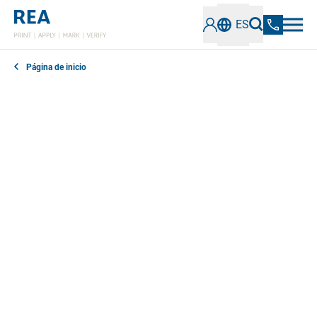
ES
Página de inicio
En nuestra sección de noticias encontrará todo lo que
necesita saber sobre los últimos avances,
tecnologías y tendencias en el campo del etiquetado
industrial y la verificación de códigos. Manténgase
informado sobre soluciones innovadoras, mejores