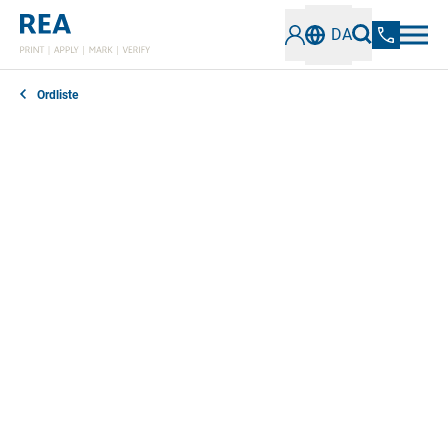
DA
Ordliste
A
B
C
D
E
F
G
H
I
J
K
L
M
N
O
P
Q
R
S
T
U
V
W
X
Y
Z