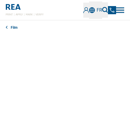
FR
Film
Numéros de lots, date de péremption, ingrédients : les
produits alimentaires, mais aussi de nombreux
produits non alimentaires, portent sur leur emballage
en film de multiples codes alphanumériques et textes
en clair. Avec nos lasers de marquage, nous